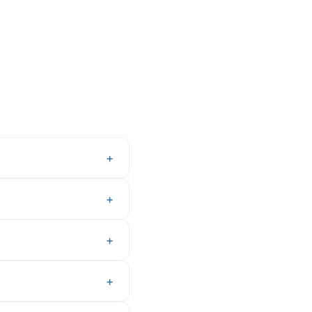
+
+
+
+